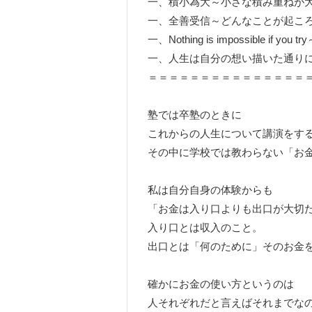
一、積小為大～小さな積み重ねが
一、全善受信～どんなことが起こ
一、Nothing is impossible if y
一、人生は自分の想い描いた通り
＝＝＝＝＝＝＝＝＝＝＝＝＝＝＝
塾では卒塾のときに
これからの人生について講演をす
その中に学校では教わらない「お
私は自分自身の体験からも
「お金は入り口よりも出口が大切
入り口とは収入のこと。
出口とは「何のために」そのお金
確かにお金の使い方というのは
人それぞれだと言えばそれまでな