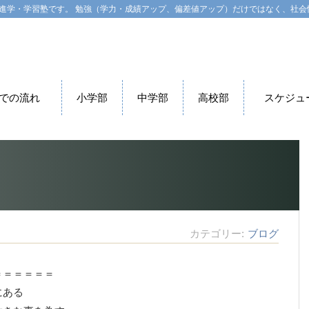
進学・学習塾です。 勉強（学力・成績アップ、偏差値アップ）だけではなく、社会
での流れ
小学部
中学部
高校部
スケジュ
カテゴリー
ブログ
＝＝＝＝＝＝
にある