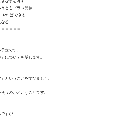
大きな事を為す～
ろうともプラス受信～
ou try～やればできる～
になる
＝＝＝＝＝＝
る予定です。
金」についても話します。
だ」ということを学びました。
を使うのかということです。
のですが