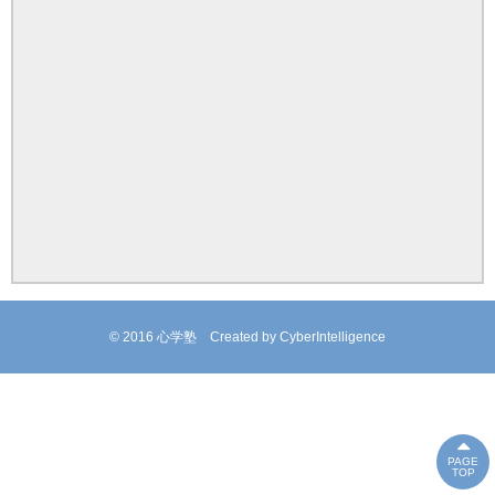
© 2016 心学塾
Created by
CyberIntelligence
PAGE
TOP