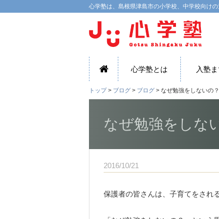
心学塾は、島根県津島市の小学校、中学校向けの
心学塾とは
入塾ま
トップ
>
ブログ
>
ブログ
> なぜ勉強をしないの
なぜ勉強をしな
2016/10/21
保護者の皆さんは、子育てをされ