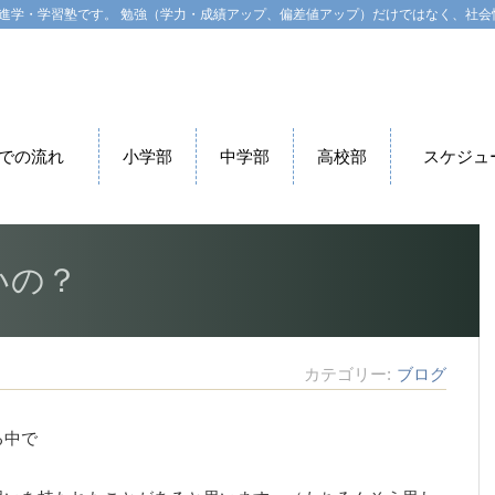
進学・学習塾です。 勉強（学力・成績アップ、偏差値アップ）だけではなく、社会
での流れ
小学部
中学部
高校部
スケジュ
？
いの？
カテゴリー
ブログ
る中で