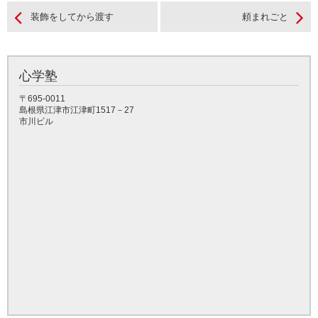
装飾をしてから渡す
頼まれごと
心学塾
〒695-0011
島根県江津市江津町1517－27
市川ビル