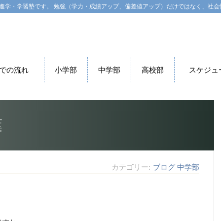
進学・学習塾です。 勉強（学力・成績アップ、偏差値アップ）だけではなく、社会
での流れ
小学部
中学部
高校部
スケジュ
葉
カテゴリー
ブログ
中学部