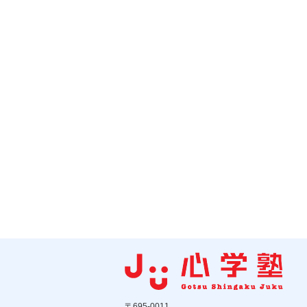
〒695-0011